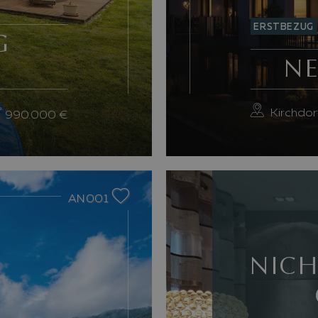
ERSTBEZUG
G
NE
Kirchdorf
990.000 €
Next slide
AN001
NICH