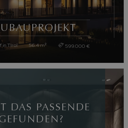
UBAUPROJEKT
 in TIrol
56.4
m²
599.000 €
T DAS PASSENDE
GEFUNDEN?