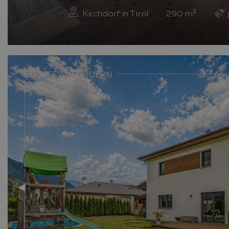
Kirchdorf in TIrol
290
m²
Previous slide
EXPOSÉ ANFORDERN