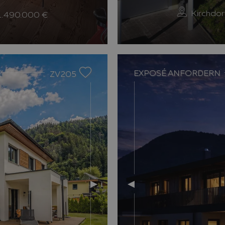
Kirchdorf
1.490.000 €
Next slide
Previous slide
EXPOSÉ ANFORDERN
ZV205