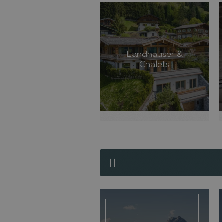
Landhäuser &
Chalets
II