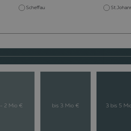
Scheffau
St.Johann 
 - 2 Mio €
bis 3 Mio €
3 bis 5 Mi