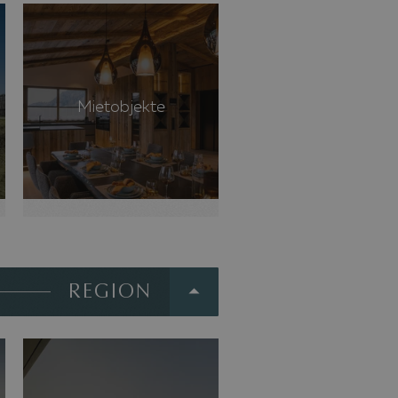
Mietobjekte
REGION