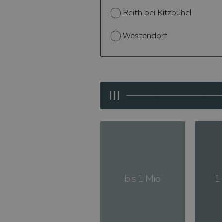
Reith bei Kitzbühel
Westendorf
III
bis 1 Mio
1