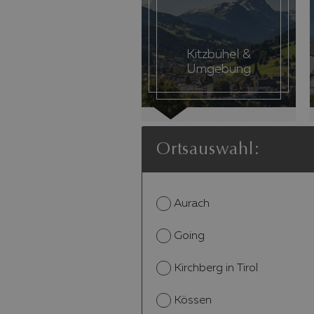
Kitzbühel &
Umgebung
Ortsauswahl:
Aurach
Going
Kirchberg in Tirol
Kössen