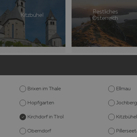
Restliches
Kitzbühel
Österreich
Brixen im Thale
Ellmau
Hopfgarten
Jochberg
Kirchdorf in TIrol
Kitzbühel
Oberndorf
Pillerseet