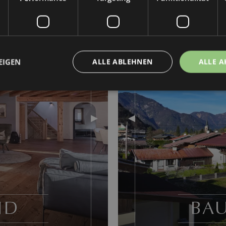
EXPOSÉ ANFORDERN
JM017
EIGEN
ALLE ABLEHNEN
ALLE A
ND
BA