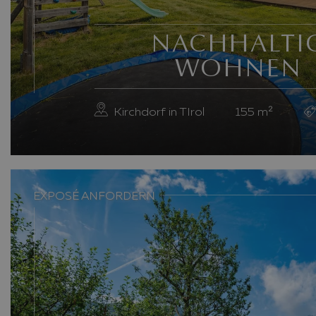
NACHHALTI
WOHNEN
Kirchdorf in TIrol
155
m²
Previous slide
EXPOSÉ ANFORDERN