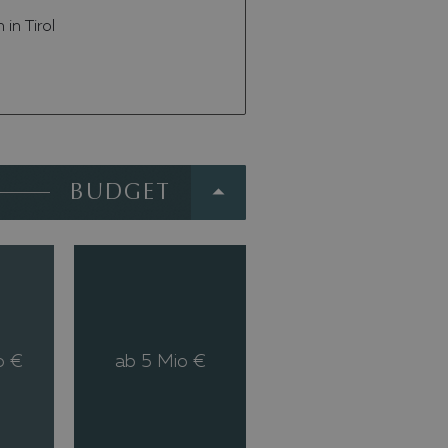
in Tirol
BUDGET
o €
ab 5 Mio €