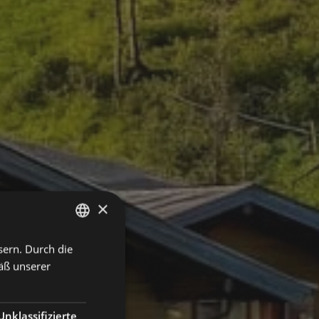
×
sern. Durch die
GERMAN
äß unserer
ENGLISH
Unklassifizierte