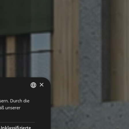
×
sern. Durch die
GERMAN
äß unserer
ENGLISH
Unklassifizierte