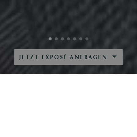
JETZT EXPOSÉ ANFRAGEN
SAKURA LODGE
SKI-IN/SKI-OUT CHALET IN GOING AM
WILDEN KAISER